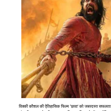
विक्की कौशल की ऐतिहासिक फिल्म ‘छावा’ को जबरदस्त सफलता मिल