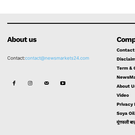
About us
Comp
Contact
Contact:
contact@newsmarkets24.com
Disclai
Term & 
NewsMa
About U
Video
Privacy
Soya Oil
मूंगफली बाज़