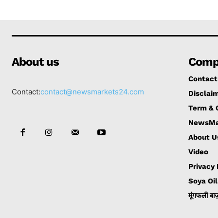
About us
Comp
Contact
Contact:
contact@newsmarkets24.com
Disclai
Term & 
NewsMa
About U
Video
Privacy
Soya Oil
मूंगफली बाज़